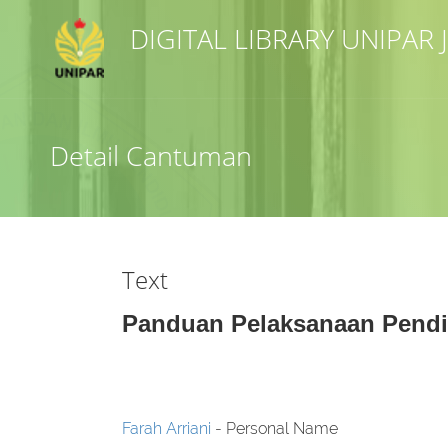
DIGITAL LIBRARY UNIPAR
Judul
Detail Cantuman
Subyek
Tipe Koleksi
Text
GMD
Panduan Pelaksanaan Pendid
Pencarian
Farah Arriani
- Personal Name