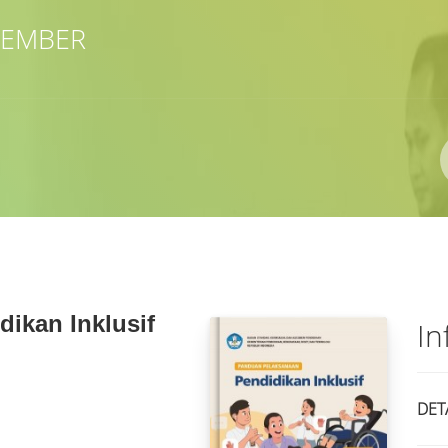
 JEMBER
Pengarang
ISBN/ISSN
Lokasi
ikan Inklusif
In
DET