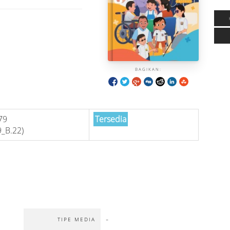
BAGIKAN:
79
Tersedia
_B.22)
-
TIPE MEDIA