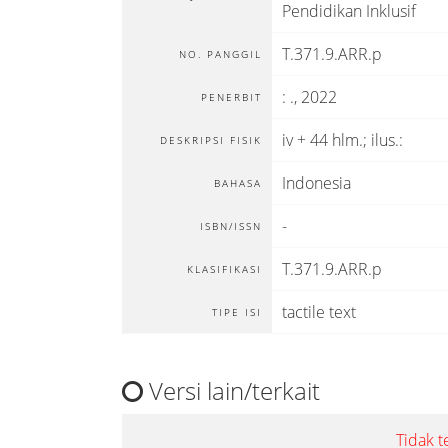
Pendidikan Inklusif
T.371.9.ARR.p
NO. PANGGIL
:
.,
2022
PENERBIT
iv + 44 hlm.; ilus.:
DESKRIPSI FISIK
Indonesia
BAHASA
-
ISBN/ISSN
T.371.9.ARR.p
KLASIFIKASI
tactile text
TIPE ISI
Versi lain/terkait
Tidak t